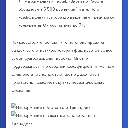
Максимальный тариф «Забыть о Работе»
обойдется в 5 500 рублей за 1 матч. Но и
коэффициент тут гораздо выше, чем предлагают
конкуренты. Он составляет до 7+.
Пользователи отмечают, что им очень нравится
раздел со статистикой, которая фиксируется за все
время существования проекта. Многие
подтверждают, что средний коэффициент ниже, чем
заявлено в тарифных планах, но даже такой
показатель позволяет окупить первоначальные
вложения.