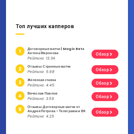
Топ лучших капперов
Договорные матчи | Magic Bets
1
Антона Миронова
Обзор
Рейтинг: 13.34
Отзывы: Странные матчи
2
Обзор
Рейтинг: 5.68
Железная ставка
3
Обзор
Рейтинг: 4.45
Вячеслав Павлов
4
Обзор
Рейтинг: 3.56
Отзывы: Договорные матчи от
5
Андрея Петрова - Телеграмм и ВК
Обзор
Рейтинг: 4.25