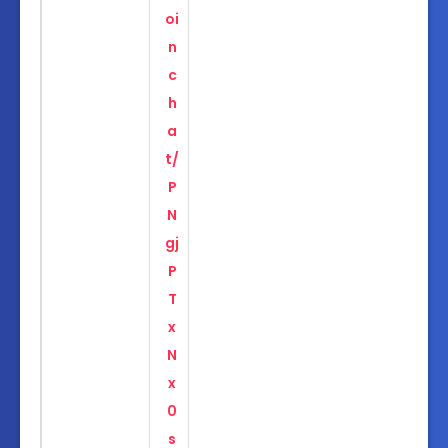
oi
n
c
h
a
t/
P
N
gj
P
T
x
N
x
0
s