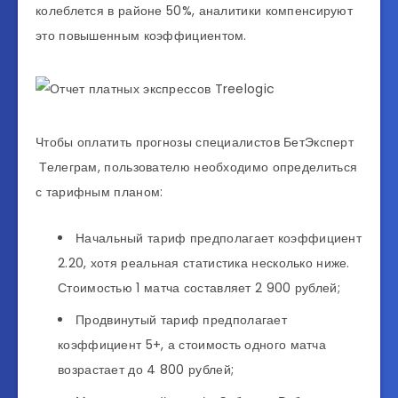
колеблется в районе 50%, аналитики компенсируют
это повышенным коэффициентом.
Чтобы оплатить прогнозы специалистов БетЭксперт
Телеграм, пользователю необходимо определиться
с тарифным планом:
Начальный тариф предполагает коэффициент
2.20, хотя реальная статистика несколько ниже.
Стоимостью 1 матча составляет 2 900 рублей;
Продвинутый тариф предполагает
коэффициент 5+, а стоимость одного матча
возрастает до 4 800 рублей;