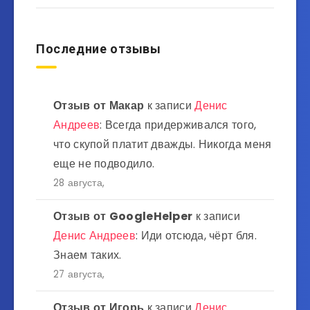
Последние отзывы
Отзыв от
Макар
к записи
Денис
Андреев
: Всегда придерживался того,
что скупой платит дважды. Никогда меня
еще не подводило.
28 августа,
Отзыв от
GoogleHelper
к записи
Денис Андреев
: Иди отсюда, чёрт бля.
Знаем таких.
27 августа,
Отзыв от
Игорь
к записи
Денис