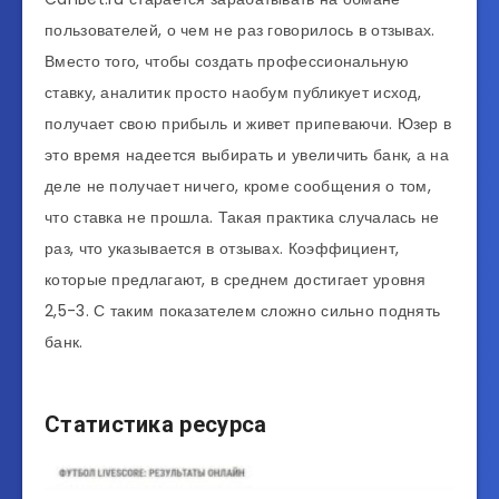
пользователей, о чем не раз говорилось в отзывах.
Вместо того, чтобы создать профессиональную
ставку, аналитик просто наобум публикует исход,
получает свою прибыль и живет припеваючи. Юзер в
это время надеется выбирать и увеличить банк, а на
деле не получает ничего, кроме сообщения о том,
что ставка не прошла. Такая практика случалась не
раз, что указывается в отзывах. Коэффициент,
которые предлагают, в среднем достигает уровня
2,5-3. С таким показателем сложно сильно поднять
банк.
Статистика ресурса