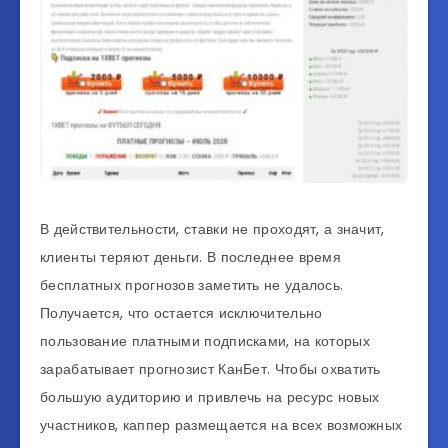
В действительности, ставки не проходят, а значит,
клиенты теряют деньги. В последнее время
бесплатных прогнозов заметить не удалось.
Получается, что остается исключительно
пользование платными подписками, на которых
зарабатывает прогнозист КанБет. Чтобы охватить
большую аудиторию и привлечь на ресурс новых
участников, каппер размещается на всех возможных