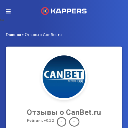
œ
Главная
»
Отзывы о CanBet.ru
Отзывы о CanBet.ru
Рейтинг:
+0.22
-
+