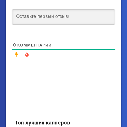
0
КОММЕНТАРИЙ
Топ лучших капперов