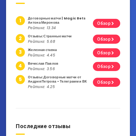
Договорные матчи | Magic Bets
1
Антона Миронова
Обзор
Рейтинг: 13.34
Отзывы: Странные матчи
2
Обзор
Рейтинг: 5.68
Железная ставка
3
Обзор
Рейтинг: 4.45
Вячеслав Павлов
4
Обзор
Рейтинг: 3.56
Отзывы: Договорные матчи от
5
Андрея Петрова - Телеграмм и ВК
Обзор
Рейтинг: 4.25
Последние отзывы