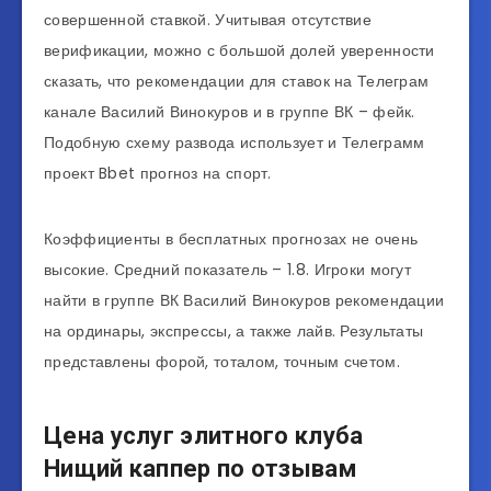
совершенной ставкой. Учитывая отсутствие
верификации, можно с большой долей уверенности
сказать, что рекомендации для ставок на Телеграм
канале Василий Винокуров и в группе ВК – фейк.
Подобную схему развода использует и Телеграмм
проект Bbet прогноз на спорт.
Коэффициенты в бесплатных прогнозах не очень
высокие. Средний показатель – 1.8. Игроки могут
найти в группе ВК Василий Винокуров рекомендации
на ординары, экспрессы, а также лайв. Результаты
представлены форой, тоталом, точным счетом.
Цена услуг элитного клуба
Нищий каппер по отзывам