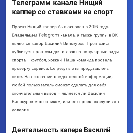
Телеграмм канале Нищий
каппер со ставками на спорт
Проект Нищий каппер был основан в 2016 году.
Владельцем Telegram канала, а также группы в ВК
является капер Василий Винокуров. Прогнозист
публикует прогнозы для ставок на популярные виды
спорта – футбол, хоккей. Наша команда провела
проверку сервиса. Ее результаты представлены
ниже. На основании предложенной информации,
любой пользователь сможет сделать для себя
окончательный вывод – является ли Василий
Винокуров мошенником, или его проект заслуживает
доверия.
Деятельность капера Василий