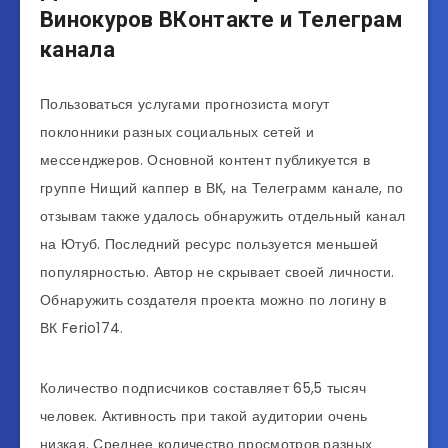
Винокуров ВКонтакте и Телеграм
канала
Пользоваться услугами прогнозиста могут
поклонники разных социальных сетей и
мессенджеров. Основной контент публикуется в
группе Нищий каппер в ВК, на Телеграмм канале, по
отзывам также удалось обнаружить отдельный канал
на Ютуб. Последний ресурс пользуется меньшей
популярностью. Автор не скрывает своей личности.
Обнаружить создателя проекта можно по логину в
ВК Ferio174.
Количество подписчиков составляет 65,5 тысяч
человек. Активность при такой аудитории очень
низкая. Среднее количество просмотров разных