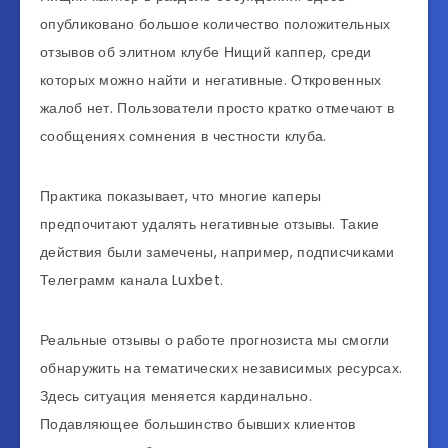
опубликовано большое количество положительных
отзывов об элитном клубе Нищий каппер, среди
которых можно найти и негативные. Откровенных
жалоб нет. Пользователи просто кратко отмечают в
сообщениях сомнения в честности клуба.
Практика показывает, что многие каперы
предпочитают удалять негативные отзывы. Такие
действия были замечены, например, подписчиками
Телеграмм канала Luxbet.
Реальные отзывы о работе прогнозиста мы смогли
обнаружить на тематических независимых ресурсах.
Здесь ситуация меняется кардинально.
Подавляющее большинство бывших клиентов