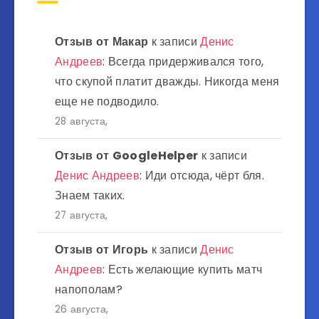
Отзыв от
Макар
к записи
Денис
Андреев
: Всегда придерживался того,
что скупой платит дважды. Никогда меня
еще не подводило.
28 августа,
Отзыв от
GoogleHelper
к записи
Денис Андреев
: Иди отсюда, чёрт бля.
Знаем таких.
27 августа,
Отзыв от
Игорь
к записи
Денис
Андреев
: Есть желающие купить матч
напополам?
26 августа,